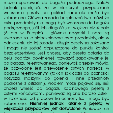
można spakować do bagażu podręcznego. Należy
jednak pamiętać, że w niektórych przypadkach
wnoszenie pęsety na pokład samolotu może być
zabronione. Główna zasada bezpieczeństwa mówi, że
ostre przedmioty nie mogą być wnoszone do bagażu
podręcznego, jeśli ich długość jest większa niż 4 cale
(6 cm w Europie) - głównie nożyczki i noże są
uważane za te niebezpieczne ostre przedmioty, ale w
odniesieniu do tej zasady - długie pęsety są zakazane
i mogą nie zostać dopuszczone do punktu kontroli
bezpieczeństwa. Jeśli chcesz, aby pęseta dotarła do
celu podróży, powinieneś rozważyć zapakowanie jej
do bagażu rejestrowanego, ponieważ przepisy mówią,
że dozwolone jest przewożenie ostrych narzędzi w
bagażu rejestrowanym (takich jak cążki do paznokci,
nożyczki, maszynki do golenia i inne przedmioty
podróżne z ostrzami). Problem może pojawić się, jeśli
chcesz wnieść do bagażu kabinowego pęsetę z
ostrymi końcówkami, ponieważ są one bardzo ostre i
w zależności od pracownika ochrony tsa - mogą być
zabronione.
Niemniej jednak, latanie z pęsetą w
większości przypadków jest dozwolone
Ponieważ ich