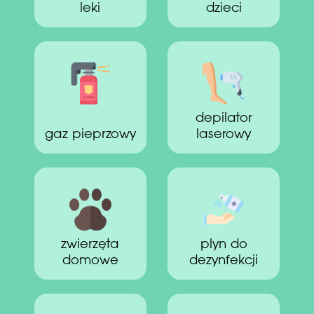
leki
dzieci
depilator
gaz pieprzowy
laserowy
zwierzęta
plyn do
domowe
dezynfekcji