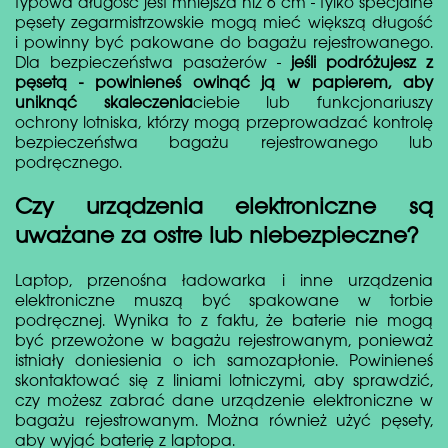
typowa długość jest mniejsza niż 6 cm - tylko specjalne
pęsety zegarmistrzowskie mogą mieć większą długość
i powinny być pakowane do bagażu rejestrowanego.
Dla bezpieczeństwa pasażerów -
jeśli podróżujesz z
pęsetą - powinieneś owinąć ją w papierem, aby
uniknąć skaleczenia
ciebie lub funkcjonariuszy
ochrony lotniska, którzy mogą przeprowadzać kontrolę
bezpieczeństwa bagażu rejestrowanego lub
podręcznego.
Czy urządzenia elektroniczne są
uważane za ostre lub niebezpieczne?
Laptop, przenośna ładowarka i inne urządzenia
elektroniczne muszą być spakowane w torbie
podręcznej. Wynika to z faktu, że baterie nie mogą
być przewożone w bagażu rejestrowanym, ponieważ
istniały doniesienia o ich samozapłonie. Powinieneś
skontaktować się z liniami lotniczymi, aby sprawdzić,
czy możesz zabrać dane urządzenie elektroniczne w
bagażu rejestrowanym. Można również użyć pęsety,
aby wyjąć baterię z laptopa.