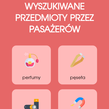
WYSZUKIWANE
PRZEDMIOTY PRZEZ
PASAŻERÓW
perfumy
pęseta