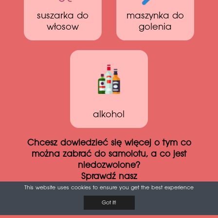
suszarka do
maszynka do
włosow
golenia
alkohol
Chcesz dowiedzieć się więcej o tym co
można zabrać do samolotu, a co jest
niedozwolone?
Sprawdź nasz
Niezbędnik podróży samolotem
This website uses cookies to ensure you get the best experience
Got it!