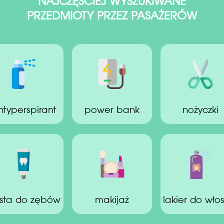
NAJCZĘSCIEJ WYSZUKIWANE
PRZEDMIOTY PRZEZ PASAŻERÓW
ntyperspirant
power bank
nożyczki
sta do zębów
makijaż
lakier do wło