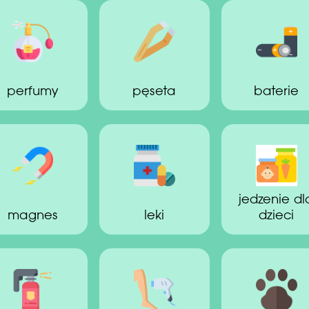
perfumy
pęseta
baterie
jedzenie dl
magnes
leki
dzieci