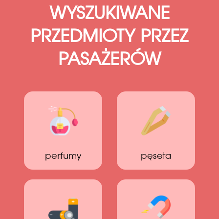
WYSZUKIWANE
PRZEDMIOTY PRZEZ
PASAŻERÓW
perfumy
pęseta