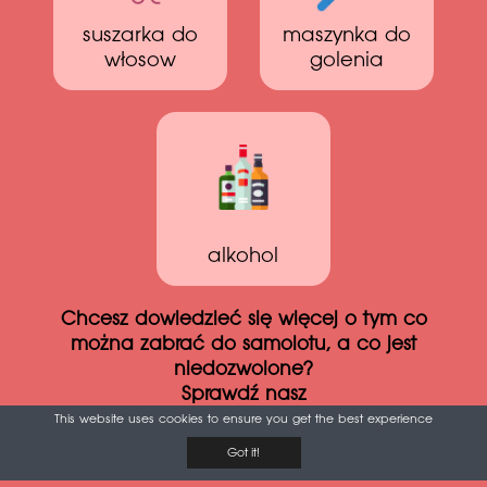
suszarka do
maszynka do
włosow
golenia
alkohol
Chcesz dowiedzieć się więcej o tym co
można zabrać do samolotu, a co jest
niedozwolone?
Sprawdź nasz
Niezbędnik podróży samolotem
This website uses cookies to ensure you get the best experience
Got it!