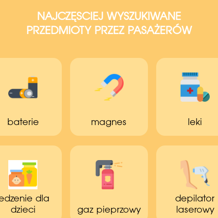
NAJCZĘSCIEJ WYSZUKIWANE
PRZEDMIOTY PRZEZ PASAŻERÓW
baterie
magnes
leki
jedzenie dla
depilator
dzieci
gaz pieprzowy
laserowy