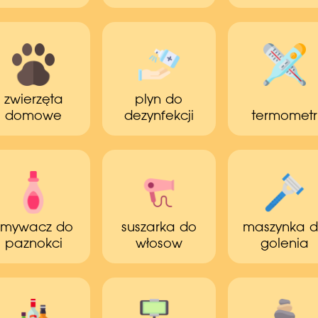
zwierzęta
plyn do
domowe
dezynfekcji
termometr
zmywacz do
suszarka do
maszynka 
paznokci
włosow
golenia