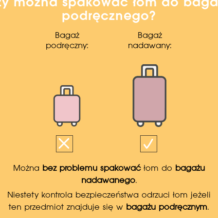
zy można spakować łom do baga
podręcznego?
Bagaż
Bagaż
podręczny:
nadawany:
Można
bez problemu spakować
łom do
bagażu
nadawanego
.
Niestety kontrola bezpieczeństwa odrzuci łom jeżeli
ten przedmiot znajduje się w
bagażu podręcznym
.