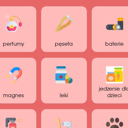
perfumy
pęseta
baterie
jedzenie dl
magnes
leki
dzieci