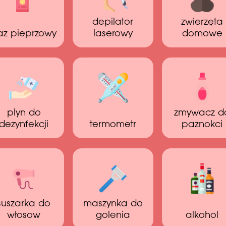
depilator
zwierzęta
az pieprzowy
laserowy
domowe
plyn do
zmywacz d
dezynfekcji
termometr
paznokci
suszarka do
maszynka do
włosow
golenia
alkohol