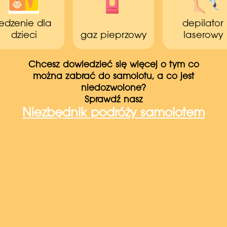
jedzenie dla
depilator
dzieci
gaz pieprzowy
laserowy
Chcesz dowiedzieć się więcej o tym co
można zabrać do samolotu, a co jest
niedozwolone?
Sprawdź nasz
Niezbędnik podróży samolotem