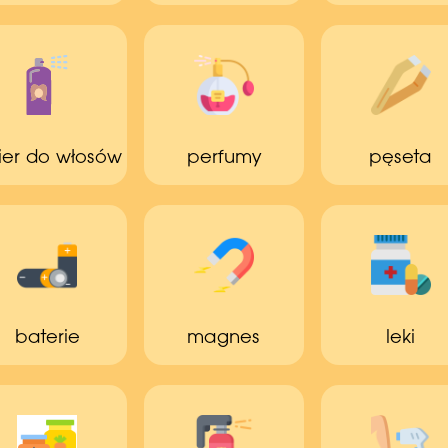
kier do włosów
perfumy
pęseta
baterie
magnes
leki