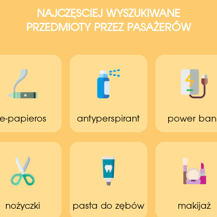
NAJCZĘSCIEJ WYSZUKIWANE
PRZEDMIOTY PRZEZ PASAŻERÓW
e-papieros
antyperspirant
power ban
nożyczki
pasta do zębów
makijaż