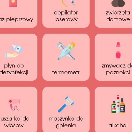
depilator
zwierzęta
az pieprzowy
laserowy
domowe
plyn do
zmywacz d
dezynfekcji
termometr
paznokci
suszarka do
maszynka do
włosow
golenia
alkohol