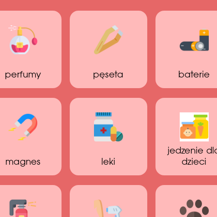
perfumy
pęseta
baterie
jedzenie dl
magnes
leki
dzieci