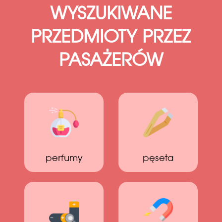
WYSZUKIWANE
PRZEDMIOTY PRZEZ
PASAŻERÓW
perfumy
pęseta