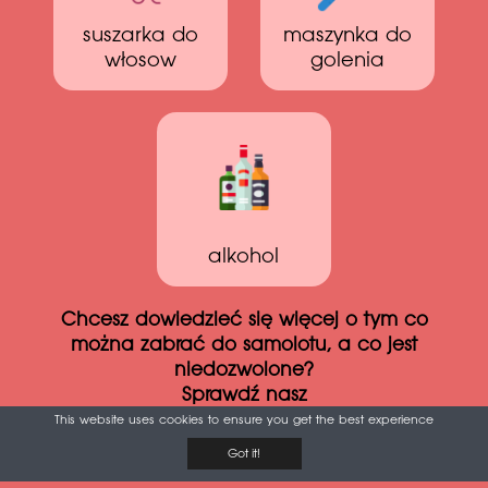
suszarka do
maszynka do
włosow
golenia
alkohol
Chcesz dowiedzieć się więcej o tym co
można zabrać do samolotu, a co jest
niedozwolone?
Sprawdź nasz
Niezbędnik podróży samolotem
This website uses cookies to ensure you get the best experience
Got it!