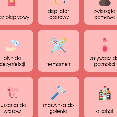
depilator
zwierzęta
az pieprzowy
laserowy
domowe
plyn do
zmywacz d
dezynfekcji
termometr
paznokci
suszarka do
maszynka do
włosow
golenia
alkohol