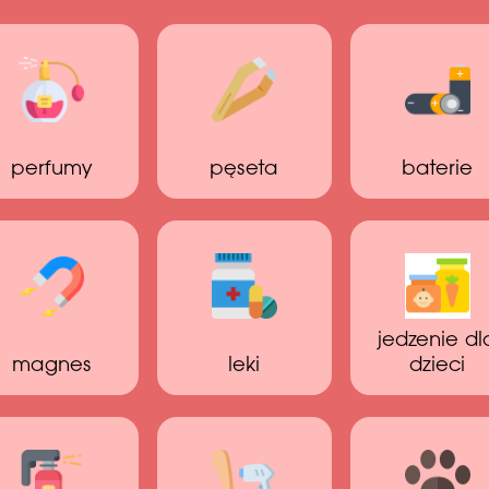
perfumy
pęseta
baterie
jedzenie dl
magnes
leki
dzieci