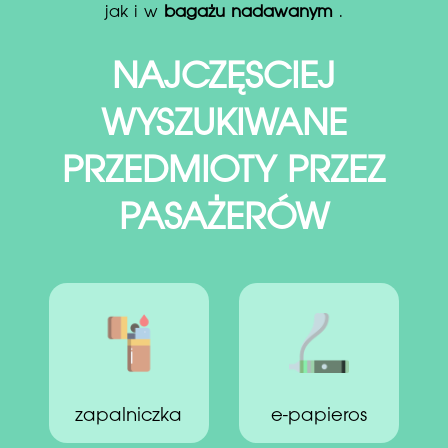
jak i w
bagażu nadawanym
.
NAJCZĘSCIEJ
WYSZUKIWANE
PRZEDMIOTY PRZEZ
PASAŻERÓW
zapalniczka
e-papieros