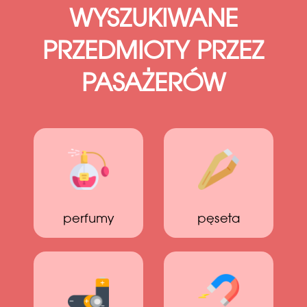
WYSZUKIWANE
PRZEDMIOTY PRZEZ
PASAŻERÓW
perfumy
pęseta