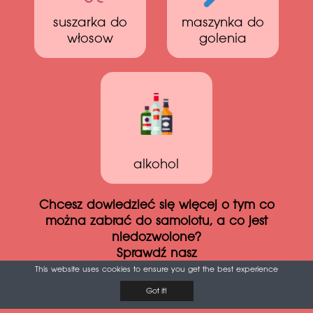
suszarka do
maszynka do
włosow
golenia
alkohol
Chcesz dowiedzieć się więcej o tym co
można zabrać do samolotu, a co jest
niedozwolone?
Sprawdź nasz
Niezbędnik podróży samolotem
This website uses cookies to ensure you get the best experience
Got it!