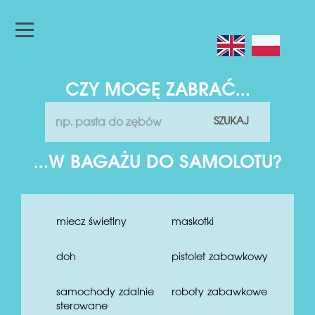
CZY MOGĘ ZABRAĆ...
SZUKAJ
...W BAGAŻU DO SAMOLOTU?
miecz świetlny
maskotki
doh
pistolet zabawkowy
samochody zdalnie
roboty zabawkowe
sterowane