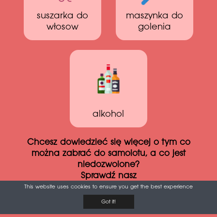
suszarka do
maszynka do
włosow
golenia
alkohol
Chcesz dowiedzieć się więcej o tym co
można zabrać do samolotu, a co jest
niedozwolone?
Sprawdź nasz
Niezbędnik podróży samolotem
This website uses cookies to ensure you get the best experience
Got it!