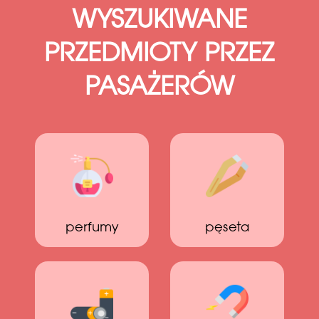
WYSZUKIWANE
PRZEDMIOTY PRZEZ
PASAŻERÓW
perfumy
pęseta